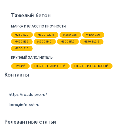
Тяжелый бетон
МАРКА И КЛАСС ПО ПРОЧНОСТИ
М250 В20
М300 В22.5
М350 В25
М400 В30
М450 В35
М500 В40
М100 В7.5
М150 В12.5
М200 В15
КРУПНЫЙ ЗАПОЛНИТЕЛЬ
ГРАВИЙ
ЩЕБЕНЬ ГРАНИТНЫЙ
ЩЕБЕНЬ ИЗВЕСТКОВЫЙ
Контакты
https://roads-pro.ru/
korp@info-sst.ru
Релевантные статьи