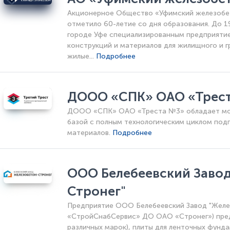
Акционерное Общество «Уфимский железобет
отметило 60-летие со дня образования. До 1
городе Уфе специализированным предприятие
конструкций и материалов для жилищного и г
жилые...
Подробнее
ДООО «СПК» ОАО «Трес
ДООО «СПК» ОАО «Треста №3» обладает мо
базой с полным технологическим циклом под
материалов.
Подробнее
ООО Белебеевский Завод
Стронег"
Предприятие ООО Белебеевский Завод "Желе
«СтройСнабСервис» ДО ОАО «Стронег») пред
различных марок), плиты для ленточных фунда