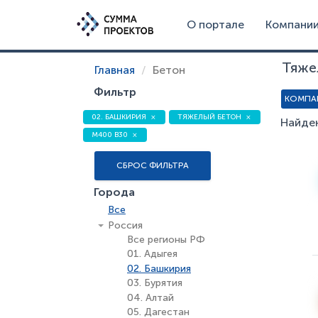
О портале
Компани
Тяже
Главная
Бетон
Фильтр
КОМПА
02. БАШКИРИЯ
ТЯЖЕЛЫЙ БЕТОН
Найде
М400 В30
СБРОС ФИЛЬТРА
Города
Все
Россия
Все регионы РФ
01. Адыгея
02. Башкирия
03. Бурятия
04. Алтай
05. Дагестан