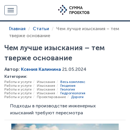
Toggle navigation
Главная
Статьи
Чем лучше изыскания – тем
тверже основание
Чем лучше изыскания – тем
Статья - Чем лучше изыскания – тем тверже основание
тверже основание
Автор:
Ксения Калинина
21.05.2024
Категории:
Работы и услуги
Изыскания
Весь комплекс
Работы и услуги
Изыскания
Геодезия
Работы и услуги
Изыскания
Геология
Работы и услуги
Изыскания
Гидрогеология
Работы и услуги
Проектирование
Дороги
Подходы в производстве инженерных
изысканий требуют пересмотра