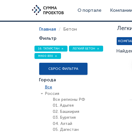
О портале
Компани
Легк
Главная
Бетон
Фильтр
КОМПА
16. ТАТАРСТАН
ЛЕГКИЙ БЕТОН
Найден
М400 В30
СБРОС ФИЛЬТРА
Города
Все
Россия
Все регионы РФ
01. Адыгея
02. Башкирия
03. Бурятия
04. Алтай
05. Дагестан