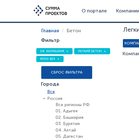
О портале
Компани
Легк
Главная
Бетон
Фильтр
КОМПА
08. КАЛМЫКИЯ
ЛЕГКИЙ БЕТОН
Компан
М350 В25
СБРОС ФИЛЬТРА
Города
Все
Россия
Все регионы РФ
01. Адыгея
02. Башкирия
03. Бурятия
04. Алтай
05. Дагестан