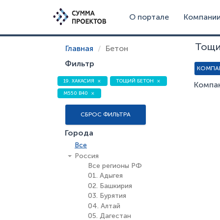
О портале
Компани
Тощи
Главная
Бетон
Фильтр
КОМПА
19. ХАКАСИЯ
ТОЩИЙ БЕТОН
Компан
М550 В40
СБРОС ФИЛЬТРА
Города
Все
Россия
Все регионы РФ
01. Адыгея
02. Башкирия
03. Бурятия
04. Алтай
05. Дагестан