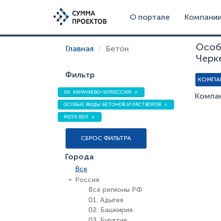
О портале
Компани
Особ
Главная
Бетон
Черк
Фильтр
КОМПА
09. КАРАЧАЕВО-ЧЕРКЕССИЯ
Компан
ОСОБЫЕ ВИДЫ БЕТОНОВ И РАСТВОРОВ
М250 В20
СБРОС ФИЛЬТРА
Города
Все
Россия
Все регионы РФ
01. Адыгея
02. Башкирия
03. Бурятия