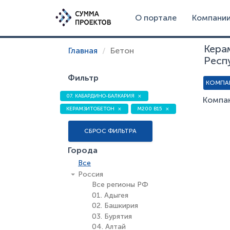
О портале
Компани
Кера
Главная
Бетон
Респ
Фильтр
КОМПА
07. КАБАРДИНО-БАЛКАРИЯ
Компан
КЕРАМЗИТОБЕТОН
М200 В15
СБРОС ФИЛЬТРА
Города
Все
Россия
Все регионы РФ
01. Адыгея
02. Башкирия
03. Бурятия
04. Алтай